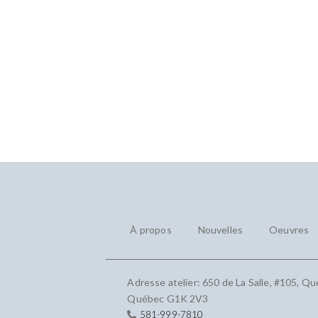
À propos
Nouvelles
Oeuvres
Adresse atelier: 650 de La Salle, #105, Qu
Québec G1K 2V3
581-999-7810