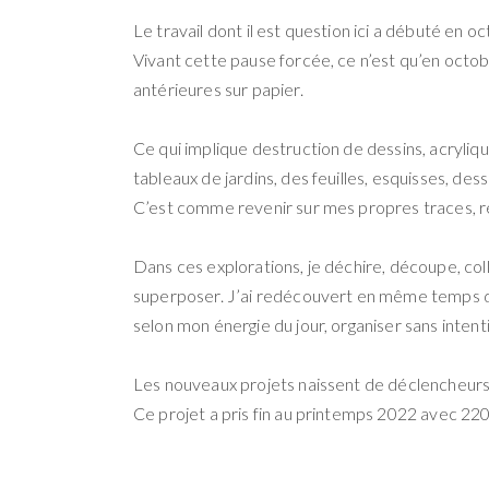
Le travail dont il est question ici a débuté en
Vivant cette pause forcée, ce n’est qu’en octo
antérieures sur papier.
Ce qui implique destruction de dessins, acryliqu
tableaux de jardins, des feuilles, esquisses, de
C’est comme revenir sur mes propres traces, re
Dans ces explorations, je déchire, découpe, co
superposer. J’ai redécouvert en même temps de
selon mon énergie du jour, organiser sans intent
Les nouveaux projets naissent de déclencheur
Ce projet a pris fin au printemps 2022 avec 220