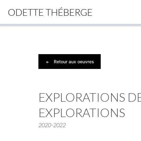
ODETTE THÉBERGE
Skip
to
content
Retour aux oeuvres
EXPLORATIONS D
EXPLORATIONS
2020-2022