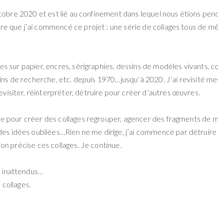
 octobre 2020 et est lié au confinement dans lequel nous étions pe
bre que j’ai commencé ce projet : une série de collages tous de 
es sur papier, encres, sérigraphies, dessins de modèles vivants, c
ssins de recherche, etc. depuis 1970…jusqu’à 2020. J’ai revisité me
visiter, réinterpréter, détruire pour créer d’autres œuvres.
lle pour créer des collages regrouper, agencer des fragments de 
s idées oubliées…Rien ne me dirige, j’ai commencé par détruire 
ion précise ces collages. Je continue.
s inattendus…
 collages.