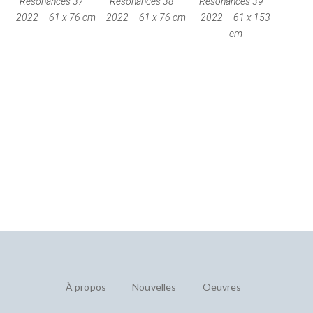
Résonances 37 –
Résonances 38 –
Résonances 39 –
2022 – 61 x 76 cm
2022 – 61 x 76 cm
2022 – 61 x 153
cm
À propos
Nouvelles
Oeuvres