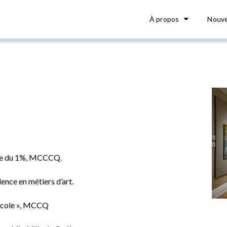
À propos
Nouve
que du 1%, MCCCQ.
lence en métiers d’art.
 ’école », MCCQ