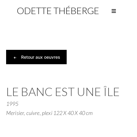
ODETTE THÉBERGE
Skip
to
content
Retour aux oeuvres
LE BANC EST UNE ÎLE
1995
Merisier, cuivre, plexi 122 X 40 X 40 cm